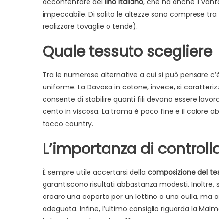
accontentare del
lino italiano
, che ha anche il va
impeccabile. Di solito le altezze sono comprese tra i
realizzare tovaglie o tende).
Quale tessuto scegliere
Tra le numerose alternative a cui si può pensare c’è
uniforme. La Davosa in cotone, invece, si caratterizz
consente di stabilire quanti fili devono essere lavora
cento in viscosa. La trama è poco fine e il colore ab
tocco country.
L’importanza di controlla
È sempre utile accertarsi della
composizione del te
garantiscono risultati abbastanza modesti. Inoltre,
creare una coperta per un lettino o una culla, ma a
adeguata. Infine, l’ultimo consiglio riguarda la Malm