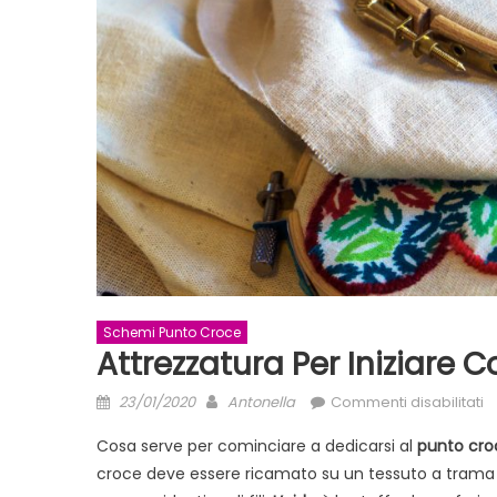
Schemi Punto Croce
Attrezzatura Per Iniziare C
Posted
Author
s
23/01/2020
Antonella
Commenti disabilitati
on
A
Cosa serve per cominciare a dedicarsi al
punto cro
p
croce deve essere ricamato su un tessuto a trama re
in