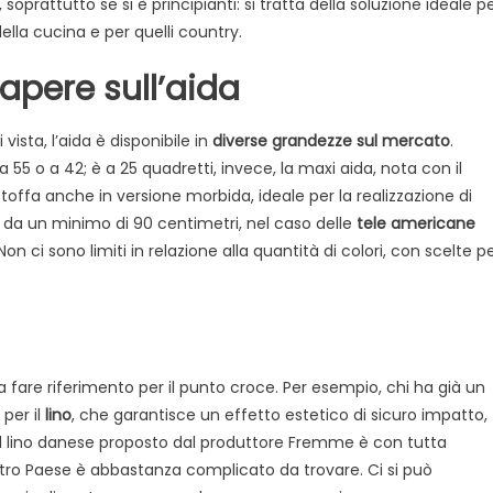
 soprattutto se si è principianti: si tratta della soluzione ideale p
on
della cucina e per quelli country.
unto
sapere sull’aida
roce
ista, l’aida è disponibile in
diverse grandezze sul mercato
.
55 o a 42; è a 25 quadretti, invece, la maxi aida, nota con il
stoffa anche in versione morbida, ideale per la realizzazione di
nno da un minimo di 90 centimetri, nel caso delle
tele americane
n ci sono limiti in relazione alla quantità di colori, con scelte p
a fare riferimento per il punto croce. Per esempio, chi ha già un
per il
lino
, che garantisce un effetto estetico di sicuro impatto,
a. Il lino danese proposto dal produttore Fremme è con tutta
stro Paese è abbastanza complicato da trovare. Ci si può