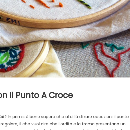
on Il Punto A Croce
u
ttrezzatura
ce
? In primis è bene sapere che al di là di rare eccezioni il punto
er
golare, il che vuol dire che l’ordito e la trama presentano un
iziare