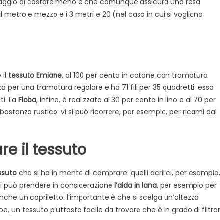
ntaggio di costare meno e che comunque assicura una resa
l metro e mezzo e i 3 metri e 20 (nel caso in cui si vogliano
 il
tessuto Emiane
, al 100 per cento in cotone con tramatura
a per una tramatura regolare e ha 71 fili per 35 quadretti: essa
ti. La
Floba
, infine, è realizzata al 30 per cento in lino e al 70 per
bastanza rustico: vi si può ricorrere, per esempio, per ricami dal
re il tessuto
ssuto
che si ha in mente di comprare: quelli acrilici, per esempio,
 si può prendere in considerazione
l’aida in lana
, per esempio per
nche un copriletto: l’importante è che si scelga un’altezza
oe, un tessuto piuttosto facile da trovare che è in grado di filtra