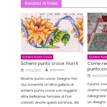
Related Articles
Schemi Punto Croce
Schemi Punt
Schemi punto croce: Fiori II
Come real
punto cr
Author
Posted
Antonella
07/12/2011
on
Posted
06/12/201
on
Ricamo punto croce: Disegno fiori
Il punto cr
Qui troverete un’altra galleria di
ricamo molt
schemi punto croce con soggetti
ridisegnare 
altre bellissime fantasie di Fiori
un disegno 
colorati. Anche questi luminosi, dai