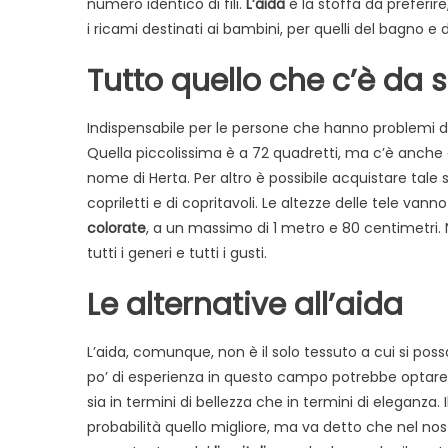
numero identico di fili.
L’aida
è la stoffa da preferire,
c
il
i ricami destinati ai bambini, per quelli del bagno e 
p
Tutto quello che c’è da 
a
c
Indispensabile per le persone che hanno problemi di v
Quella piccolissima è a 72 quadretti, ma c’è anche a 
nome di Herta. Per altro è possibile acquistare tale 
copriletti e di copritavoli. Le altezze delle tele va
colorate
, a un massimo di 1 metro e 80 centimetri. No
tutti i generi e tutti i gusti.
Le alternative all’aida
L’aida, comunque, non è il solo tessuto a cui si poss
po’ di esperienza in questo campo potrebbe optare 
sia in termini di bellezza che in termini di eleganz
probabilità quello migliore, ma va detto che nel no