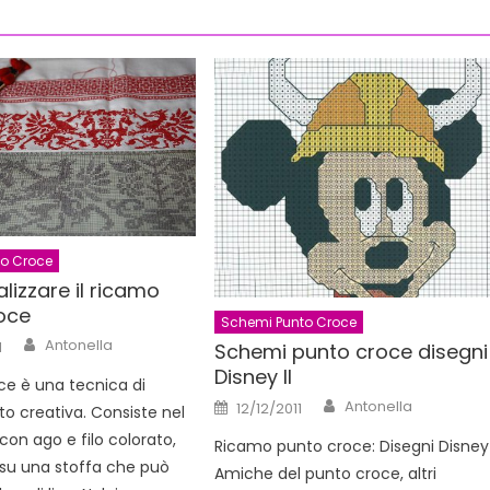
o Croce
izzare il ricamo
oce
Schemi Punto Croce
Author
Antonella
1
Schemi punto croce disegni
Disney II
oce è una tecnica di
Author
Posted
Antonella
12/12/2011
o creativa. Consiste nel
on
con ago e filo colorato,
Ricamo punto croce: Disegni Disney
su una stoffa che può
Amiche del punto croce, altri