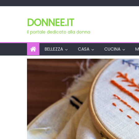
Skip
to
DONNEE.IT
content
Il portale dedicato alla donna
BELLEZZA
CASA
CUCINA
M