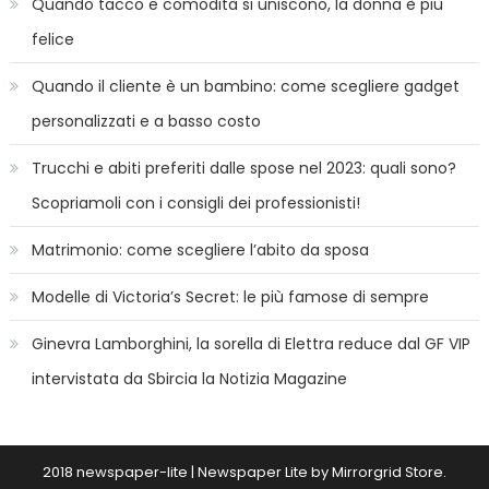
Quando tacco e comodità si uniscono, la donna è più
felice
Quando il cliente è un bambino: come scegliere gadget
personalizzati e a basso costo
Trucchi e abiti preferiti dalle spose nel 2023: quali sono?
Scopriamoli con i consigli dei professionisti!
Matrimonio: come scegliere l’abito da sposa
Modelle di Victoria’s Secret: le più famose di sempre
Ginevra Lamborghini, la sorella di Elettra reduce dal GF VIP
intervistata da Sbircia la Notizia Magazine
2018 newspaper-lite
|
Newspaper Lite by
Mirrorgrid Store
.