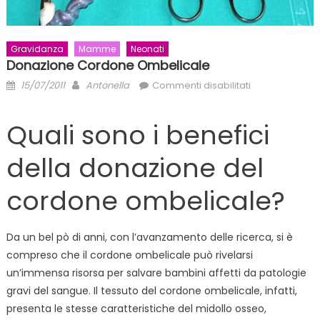
Gravidanza
Mamme
Neonati
Donazione Cordone Ombelicale
Posted
Author
su
15/07/2011
Antonella
Commenti disabilitati
on
Donazione
cordone
Quali sono i benefici
ombelicale
della donazione del
cordone ombelicale?
Da un bel pò di anni, con l’avanzamento delle ricerca, si è
compreso che il cordone ombelicale può rivelarsi
un’immensa risorsa per salvare bambini affetti da patologie
gravi del sangue. Il tessuto del cordone ombelicale, infatti,
presenta le stesse caratteristiche del midollo osseo,