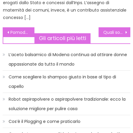
erogati dallo Stato e concessi dall’Inps. L’assegno di
maternità dei comuni, invece, è un contributo assistenziale
concesso […]
Navigazione
Pomodorini ripieni
Quali sono i documenti del neonato?
Gli articoli più letti
articoli
L’aceto balsamico di Modena continua ad attirare donne
appassionate da tutto il mondo
Come scegliere lo shampoo giusto in base al tipo di
capello
Robot aspirapolvere o aspirapolvere tradizionale: ecco la
soluzione migliore per pulire casa
Cos’è il Plogging e come praticarlo