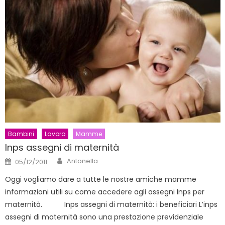
Bambini
Lavoro
Mamme
Inps assegni di maternità
Author
Posted
Antonella
05/12/2011
on
Oggi vogliamo dare a tutte le nostre amiche mamme
informazioni utili su come accedere agli assegni Inps per
maternità. Inps assegni di maternità: i beneficiari L’inps
assegni di maternità sono una prestazione previdenziale