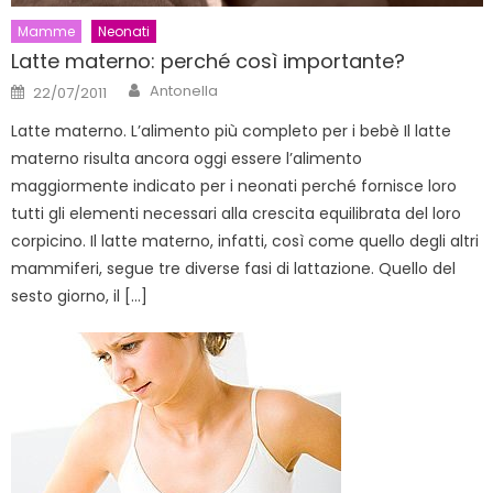
Mamme
Neonati
Latte materno: perché così importante?
Author
Posted
Antonella
22/07/2011
on
Latte materno. L’alimento più completo per i bebè Il latte
materno risulta ancora oggi essere l’alimento
maggiormente indicato per i neonati perché fornisce loro
tutti gli elementi necessari alla crescita equilibrata del loro
corpicino. Il latte materno, infatti, così come quello degli altri
mammiferi, segue tre diverse fasi di lattazione. Quello del
sesto giorno, il […]