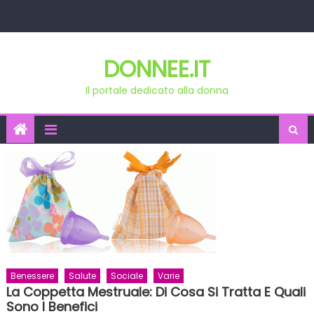
Skip
to
content
DONNEE.IT
Il portale dedicato alla donna
Benessere
Salute
Sociale
Varie
La Coppetta Mestruale: Di Cosa Si Tratta E Quali
Sono I Benefici