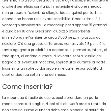
termine, molti soldi destinati invece agli assorbenti. Positivo è
anche il beneficio sanitario. Il materiale è silicone medico,
non procura infezioni, né allergie, ideale quindi per tutte le
donne che hanno un’elevata sensibilità. E non ultimo, è il
vantaggio ambientale. La mooncup pesa appena 15 grammi
e dura ben 10 anni. Dieci anni d’utilizzo d’assorbenti
immettono nell’ambiente circa 3.500 pezzi in plastica da
riciclare. C’è una grossa differenza, non trovate? E poi c’è la
tanto agognata praticità. La coppetta ci permette, infatti, di
fare sport, di andare al mare, di lavorare senza l’assillo del
bagno o di eventuali macchie, soprattutto durante la notte.
Insomma, un sollievo dai problemi e dalle responsabilità di
quell’antipatica settimana del mese.
Come inserirla?
La mooncup è facile da usare, basta prendere un po’ la
mano soprattutto agli inizi, poi ci si abituerà presto tanto da
non sentirla. Prima di riporla dobbiamo piegarla, si aprirà da