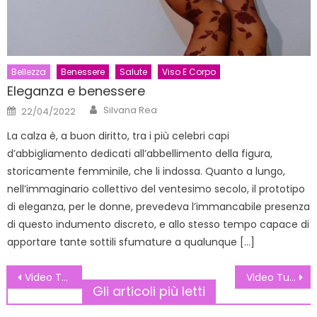
Bellezza
Benessere
Salute
Viso E Corpo
Eleganza e benessere
Author
Posted
Silvana Rea
22/04/2022
on
La calza è, a buon diritto, tra i più celebri capi
d’abbigliamento dedicati all’abbellimento della figura,
storicamente femminile, che li indossa. Quanto a lungo,
nell’immaginario collettivo del ventesimo secolo, il prototipo
di eleganza, per le donne, prevedeva l’immancabile presenza
di questo indumento discreto, e allo stesso tempo capace di
apportare tante sottili sfumature a qualunque […]
Navigazione
Video Tutorial: Trucco sposa
Video Tutorial:Trucco HALLOWEEN
Gli articoli più letti
articoli