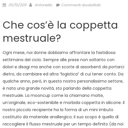
Posted
Author
su
05/10/2011
Antonella
Commenti disabilitati
on
La
coppetta
Che cos’è la coppetta
mestruale:
di
mestruale?
cosa
si
tratta
Ogni mese, noi donne dobbiamo affrontare la fastidiosa
e
settimana del ciclo. Sempre alle prese non soltanto con
quali
dolori e disagi ma anche con scorte di assorbenti da portarci
sono
dietro, da cambiare ed altra “logistica” di cui tener conto. Da
i
qualche anno, però, in questo nostro personalissimo settore,
benefici
è nata una grande novità, sto parlando della coppetta
mestruale. La mooncup come la chiamano molte,
un’originale, eco-sostenibile e morbida coppetta in silicone. Il
nostro piccolo recipiente ha la forma di un mini imbuto
costituito da materiale anallergico; il suo scopo è quello di
raccogliere il flusso mestruale per un tempo definito (da noi